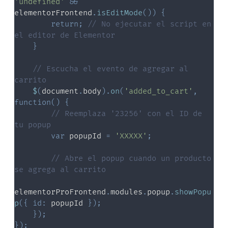
'undefined'
&&
elementorFrontend
.
isEditMode
(
)
)
{
return
;
// No ejecutar el script en 
el editor de Elementor
}
// Escucha el evento de agregar al 
carrito
$
(
document
.
body
)
.
on
(
'added_to_cart'
,
function
(
)
{
// Reemplaza '23256' con el ID de 
tu popup
var
 popupId 
=
'XXXXX'
;
// Abre el popup cuando un producto 
se agrega al carrito
elementorProFrontend
.
modules
.
popup
.
showPopu
p
(
{
id
:
 popupId 
}
)
;
}
)
;
}
)
;