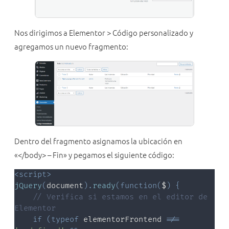
Nos dirigimos a Elementor > Código personalizado y
agregamos un nuevo fragmento:
Dentro del fragmento asignamos la ubicación en
«</body> – Fin» y pegamos el siguiente código:
<
script
>
jQuery
(
document
)
.
ready
(
function
(
$
)
{
// Verifica si estamos en el editor de 
Elementor
if
(
typeof
 elementorFrontend 
!==