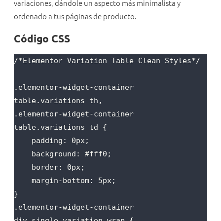
variaciones, dándole un aspecto más minimalista y
ordenado a tus páginas de producto.
Código CSS
/*Elementor Variation Table Clean Styles*/

.elementor-widget-container 
table.variations th,

.elementor-widget-container 
table.variations td {

    padding: 0px;

    background: #fff0;

    border: 0px;

    margin-bottom: 5px;

}

.elementor-widget-container 
div.single_variation_wrap {
