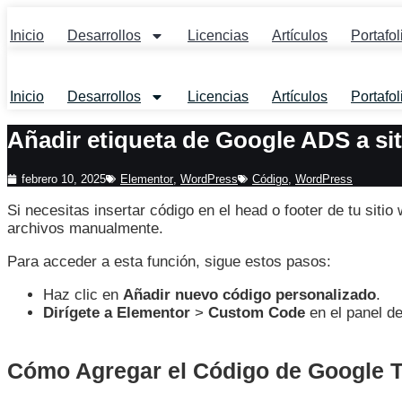
Ir
al
Inicio
Desarrollos
Licencias
Artículos
Portafol
contenido
Inicio
Desarrollos
Licencias
Artículos
Portafol
Añadir etiqueta de Google ADS a si
febrero 10, 2025
Elementor
,
WordPress
Código
,
WordPress
Si necesitas insertar código en el head o footer de tu sit
archivos manualmente.
Para acceder a esta función, sigue estos pasos:
Haz clic en
Añadir nuevo código personalizado
.
Dirígete a Elementor
>
Custom Code
en el panel d
Cómo Agregar el Código de Google T