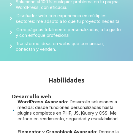
Soluciono al 100% cualquier problema en tu página
WordPress, con eficacia.
Diseñador web con experiencia en múltiples
sectores: me adapto a lo que tu proyecto necesita
Creo páginas totalmente personalizadas, a tu gusto
y con enfoque profesional.
Transformo ideas en webs que comunican,
conectan y venden.
Habilidades
Desarrollo web
WordPress Avanzado
: Desarrollo soluciones a
medida: desde funciones personalizadas hasta
plugins completos en PHP, JS, jQuery y CSS. Me
enfoco en rendimiento, seguridad y escalabilidad.
Elementor y Crocoblock Avanzado
: Domino la