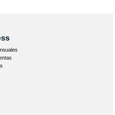
ess
ensuales
entas
es