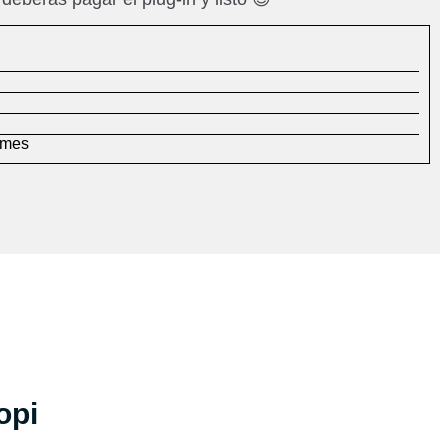
/mes
opi