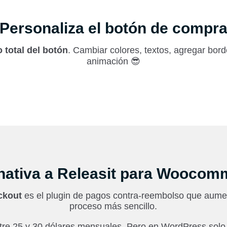
Personaliza el botón de compr
o total del botón
. Cambiar colores, textos, agregar bor
animación 😎
rnativa a Releasit para Woocom
ckout
es el plugin de pagos contra-reembolso que aumen
proceso más sencillo.
tre 25 y 30 dólares mensuales. Pero en WordPress solo d