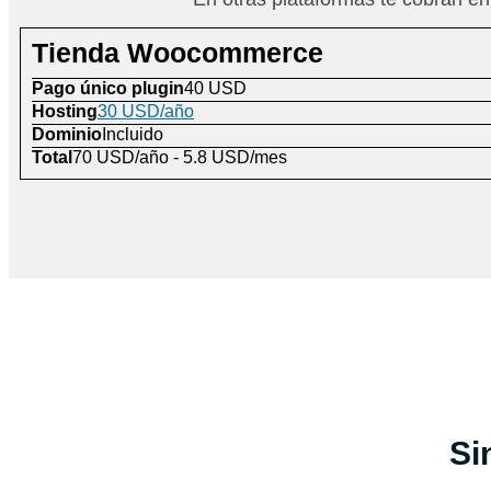
Tienda Woocommerce
Pago único plugin
40 USD
Hosting
30 USD/año
Dominio
Incluido
Total
70 USD/año - 5.8 USD/mes
Si