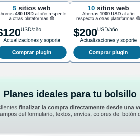
5
sitios web
10
sitios web
horras
480 USD
al año respecto
Ahorras
1000 USD
al año
a otras plataformas 🟢
respecto a otras plataformas 
$120
$200
USD/año
USD/año
Actualizaciones y soporte
Actualizaciones y soporte
Comprar plugin
Comprar plugin
Planes ideales para tu bolsillo
clientes
finalizar la compra directamente desde una 
ampos del formulario, textos, envíos, colores del botón 