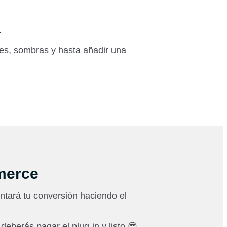
a
des, sombras y hasta añadir una
merce
tará tu conversión haciendo el
eberás pagar el plug-in y listo 😎