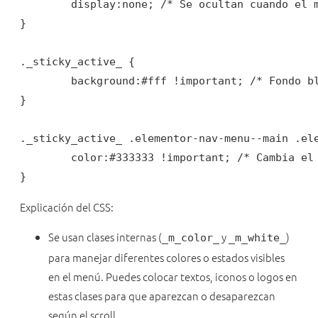
	display:none; /* Se ocultan cuando el menú es sticky */

}

._sticky_active_ {

	background:#fff !important; /* Fondo blanco al hacer scroll */

}

._sticky_active_ .elementor-nav-menu--main .ele
	color:#333333 !important; /* Cambia el color de los textos del menú */

}
Explicación del CSS:
Se usan clases internas (
y
)
_m_color_
_m_white_
para manejar diferentes colores o estados visibles
en el menú. Puedes colocar textos, iconos o logos en
estas clases para que aparezcan o desaparezcan
según el scroll.