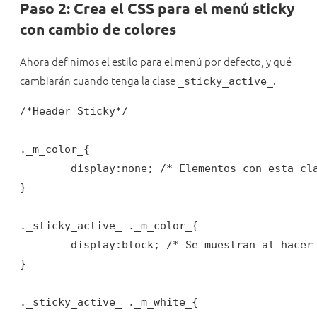
Paso 2: Crea el CSS para el menú sticky
con cambio de colores
Ahora definimos el estilo para el menú por defecto, y qué
cambiarán cuando tenga la clase
.
_sticky_active_
/*Header Sticky*/

._m_color_{

	display:none; /* Elementos con esta clase están ocultos inicialmente */

}

._sticky_active_ ._m_color_{

	display:block; /* Se muestran al hacer scroll */

}

._sticky_active_ ._m_white_{
