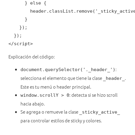
      } else {

        header.classList.remove('_sticky_active
      }

    });

  });

</script>
Explicación del código:
:
document.querySelector('._header_')
selecciona el elemento que tiene la clase
.
_header_
Este es tu menú o header principal.
: detecta si se hizo scroll
window.scrollY > 0
hacia abajo.
Se agrega o remueve la clase
_sticky_active_
para controlar estilos de sticky y colores.