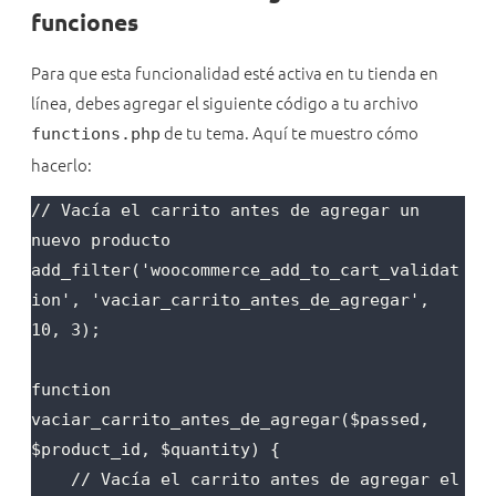
funciones
Para que esta funcionalidad esté activa en tu tienda en
línea, debes agregar el siguiente código a tu archivo
de tu tema. Aquí te muestro cómo
functions.php
hacerlo:
// Vacía el carrito antes de agregar un 
nuevo producto

add_filter('woocommerce_add_to_cart_validat
ion', 'vaciar_carrito_antes_de_agregar', 
10, 3);

function 
vaciar_carrito_antes_de_agregar($passed, 
$product_id, $quantity) {

    // Vacía el carrito antes de agregar el 